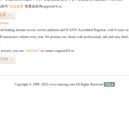
流程可
“点击这里”
查看或咨询support@4.cn。
购买
>>
erview:
orld leading domain escrow service platform and ICANN-Accredited Registrar, with 6 years ri
 transaction volume every year. We promise our clients with professional, safe and easy third-
.
d process, you can
“visit here”
or contact support@4.cn.
NOW
>>
Copyright © 1998 -2025 www.xinrong.com All Rights Reserved
51La