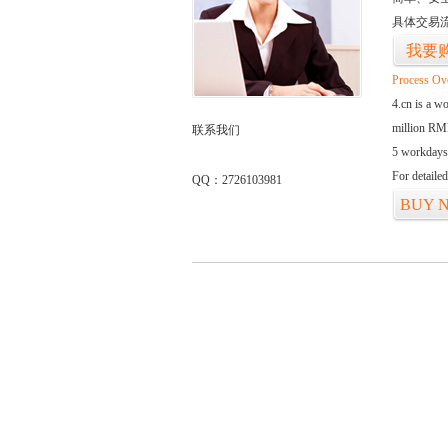
具体交易
我要
Process Ov
4.cn is a w
million RMB
联系我们
5 workdays
For detaile
QQ：2726103981
BUY 