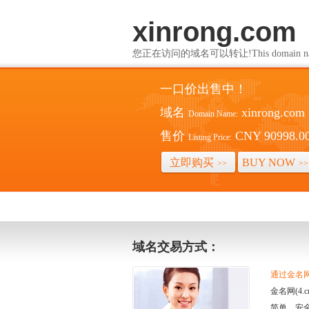
xinrong.com
您正在访问的域名可以转让!This domain name i
一口价出售中！
域名
xinrong.com
Domain Name:
售价
CNY 90998.0
Listing Price:
立即购买
BUY NOW
>>
>>
域名交易方式：
通过金名网(
金名网(4
简单、安